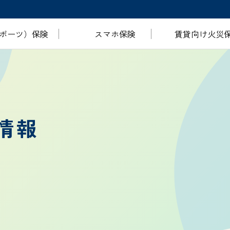
ポーツ）
保険
スマホ
保険
賃貸向け
火災
情報