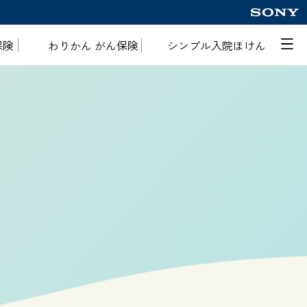
保険
わりかん
がん保険
シンプル入院
ほけん